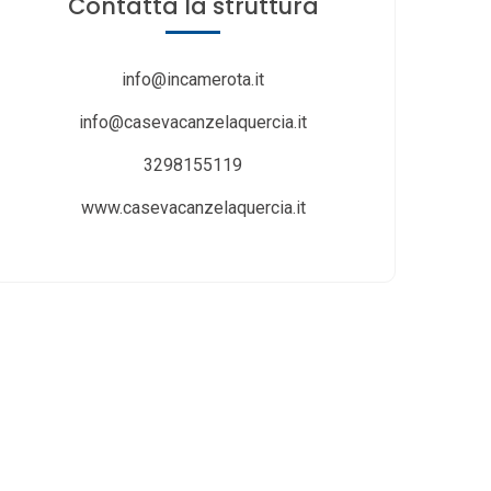
Contatta
la struttura
info@incamerota.it
info@casevacanzelaquercia.it
3298155119
www.casevacanzelaquercia.it