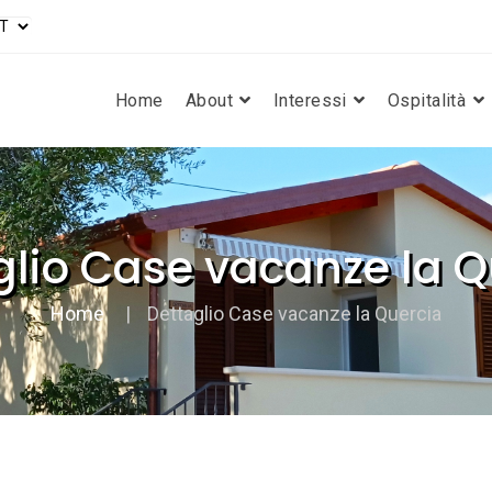
Home
About
Interessi
Ospitalità
glio Case vacanze la Q
Home
Dettaglio Case vacanze la Quercia