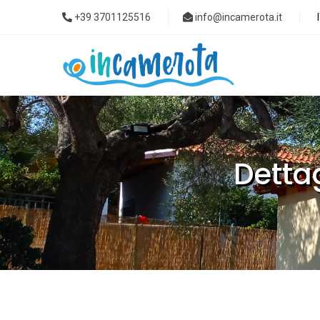
+39 3701125516
info@incamerota.it
Detta