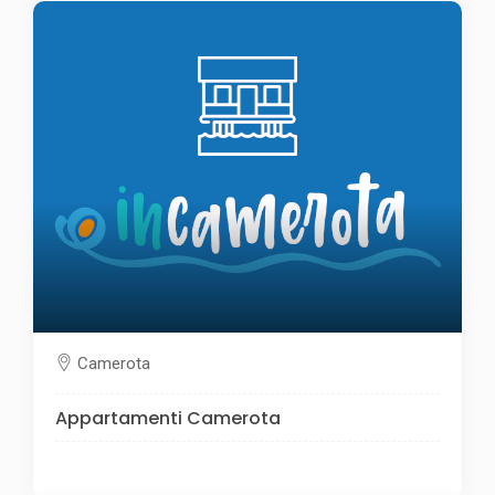
Camerota
Appartamenti Camerota