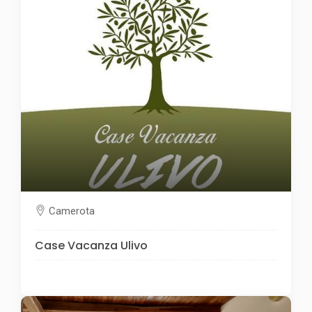
Camerota
Case Vacanza Ulivo