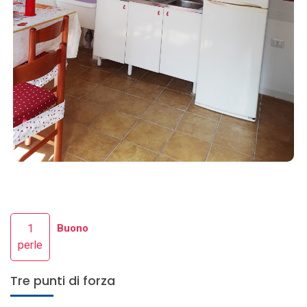
1
Buono
perle
Tre punti di forza