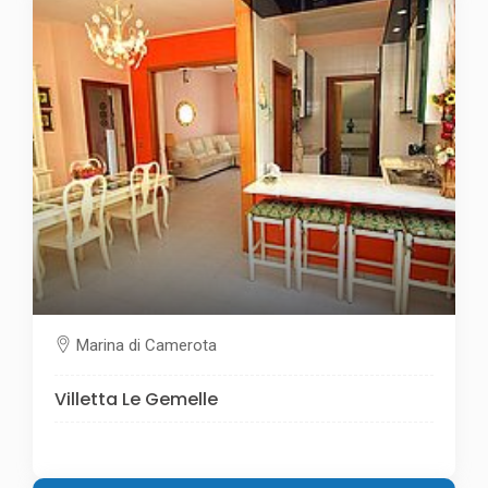
Marina di Camerota
Villetta Le Gemelle