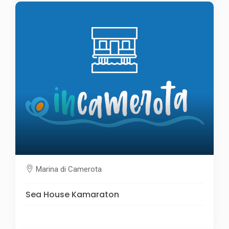
Marina di Camerota
Sea House Kamaraton