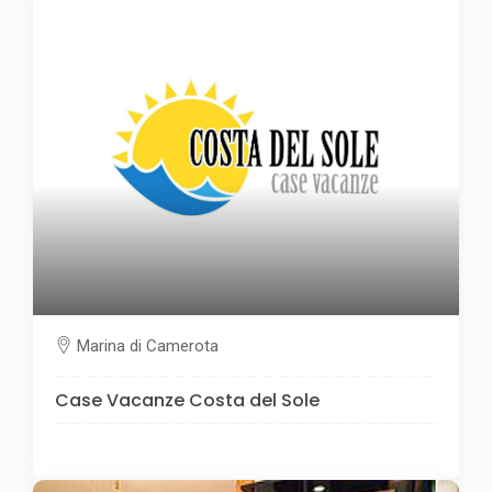
Marina di Camerota
Case Vacanze Costa del Sole