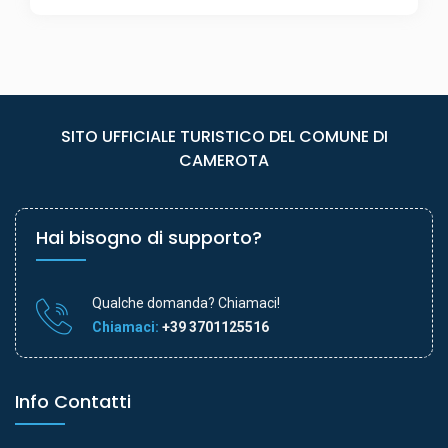
SITO UFFICIALE TURISTICO DEL COMUNE DI
CAMEROTA
Hai bisogno di supporto?
Qualche domanda? Chiamaci!
Chiamaci:
+39 3701125516
Info Contatti