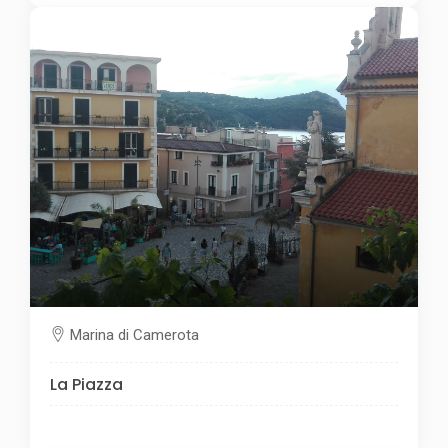
Marina di Camerota
La Piazza