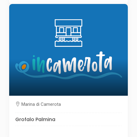
Marina di Camerota
Grofalo Palmina