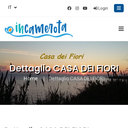
Login
Dettaglio CASA DEI FIORI
Home
Dettaglio CASA DEI FIORI