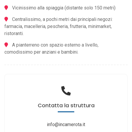
Vicinissimo alla spiaggia (distante solo 150 metri)
Centralissimo, a pochi metri dai principali negozi:
farmacia, macelleria, pescheria, frutteria, minimarket,
ristoranti.
A pianterreno con spazio esterno a livello,
comodissimo per anziani e bambini.
Contatta
la struttura
info@incamerota.it