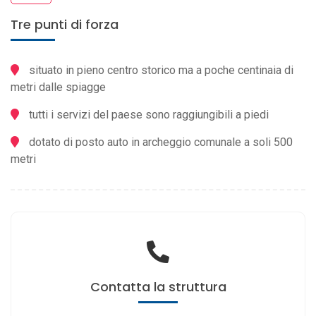
Tre punti di forza
situato in pieno centro storico ma a poche centinaia di
metri dalle spiagge
tutti i servizi del paese sono raggiungibili a piedi
dotato di posto auto in archeggio comunale a soli 500
metri
Contatta
la struttura