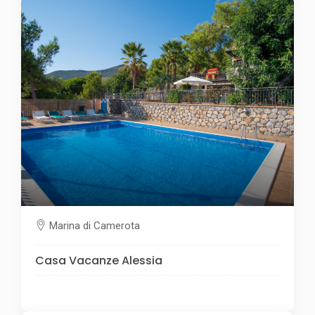
Marina di Camerota
Casa Vacanze Alessia