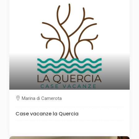
Marina di Camerota
Case vacanze la Quercia