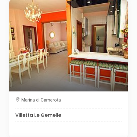
Marina di Camerota
Villetta Le Gemelle