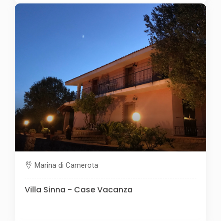
Marina di Camerota
Villa Sinna - Case Vacanza