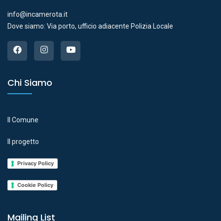
info@incamerota.it
Dove siamo: Via porto, ufficio adiacente Polizia Locale
Chi Siamo
Il Comune
Il progetto
Privacy Policy
Cookie Policy
Mailing List