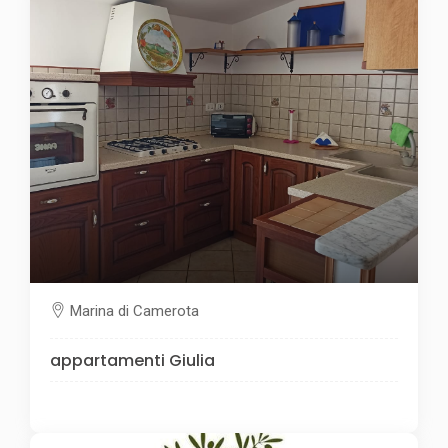
Marina di Camerota
appartamenti Giulia