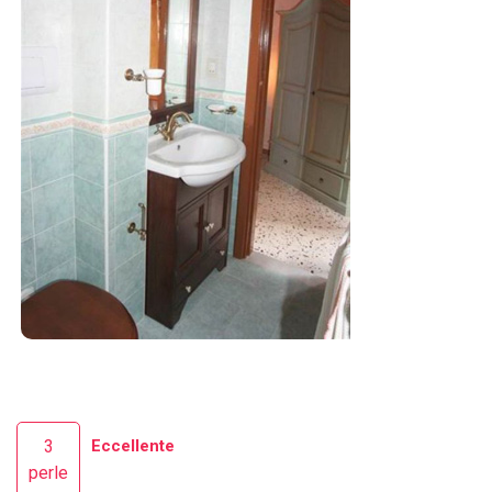
3
Eccellente
perle