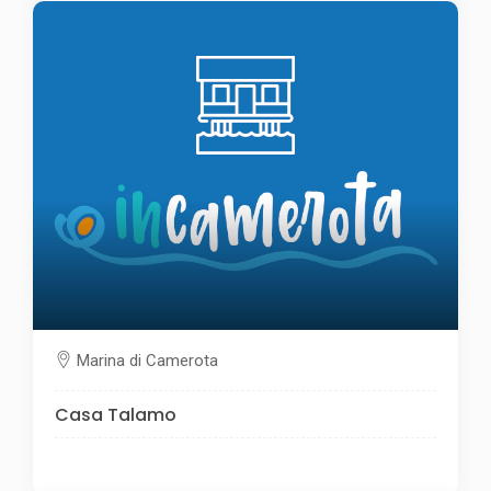
Marina di Camerota
Casa Talamo