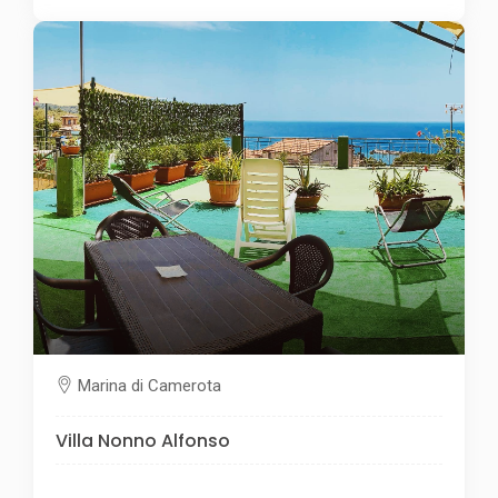
Marina di Camerota
Villa Nonno Alfonso