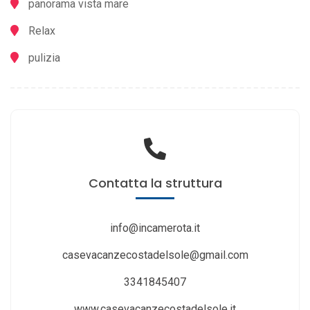
panorama vista mare
Relax
pulizia
Contatta
la struttura
info@incamerota.it
casevacanzecostadelsole@gmail.com
3341845407
www.casevacanzecostadelsole.it