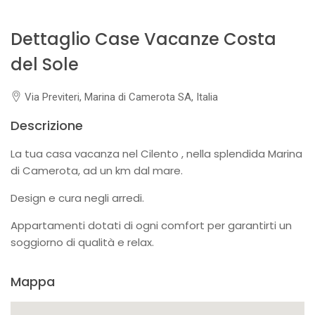
Dettaglio Case Vacanze Costa
del Sole
Via Previteri, Marina di Camerota SA, Italia
Descrizione
La tua casa vacanza nel Cilento , nella splendida Marina
di Camerota, ad un km dal mare.
Design e cura negli arredi.
Appartamenti dotati di ogni comfort per garantirti un
soggiorno di qualità e relax.
Mappa