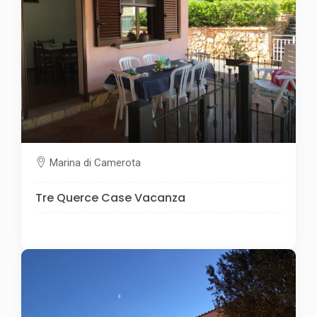
Marina di Camerota
Tre Querce Case Vacanza