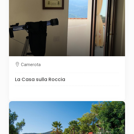
Camerota
La Casa sulla Roccia