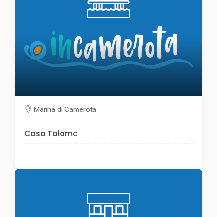
Marina di Camerota
Casa Talamo