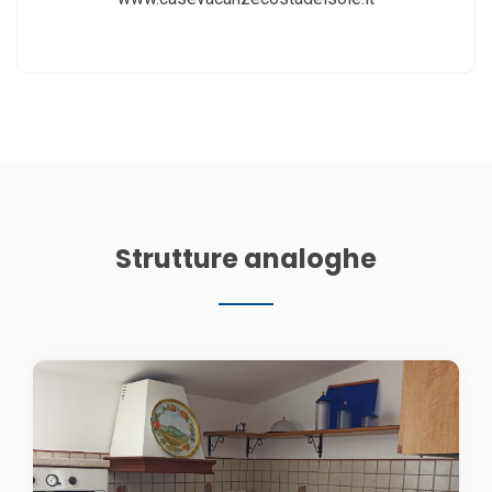
Strutture analoghe