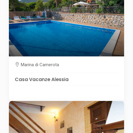
Marina di Camerota
Casa Vacanze Alessia