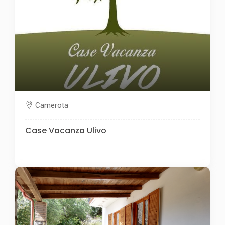
Camerota
Case Vacanza Ulivo