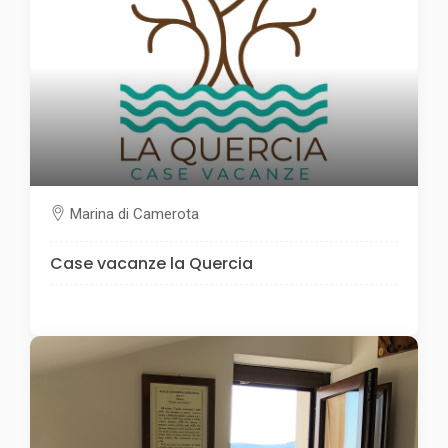
Marina di Camerota
Case vacanze la Quercia