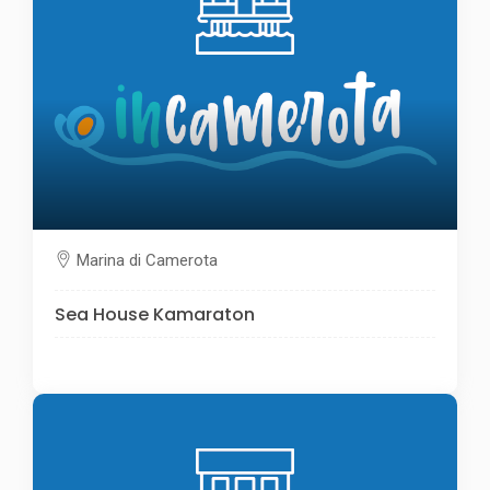
Marina di Camerota
Sea House Kamaraton