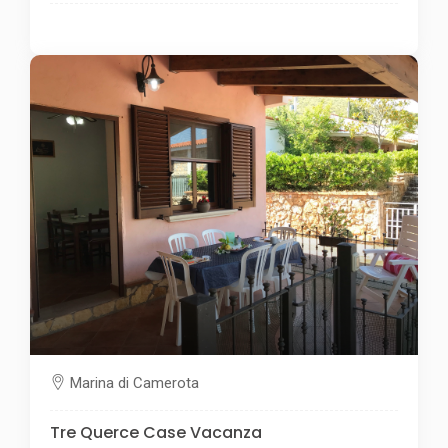
Marina di Camerota
Tre Querce Case Vacanza