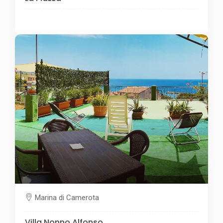
Marina di Camerota
Villa Nonno Alfonso