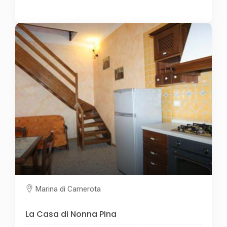
Marina di Camerota
La Casa di Nonna Pina