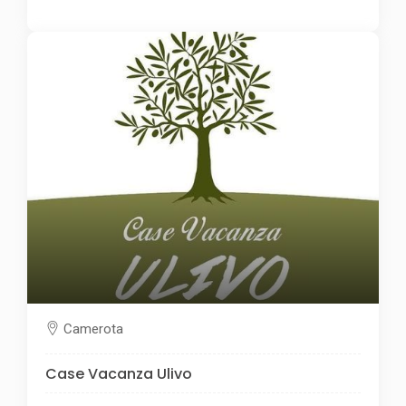
Camerota
Case Vacanza Ulivo