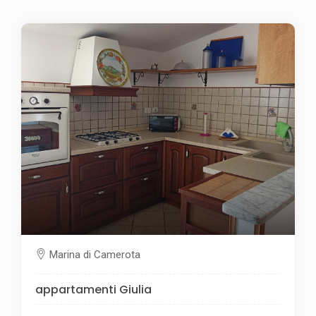
Marina di Camerota
appartamenti Giulia