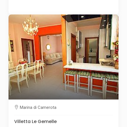
Marina di Camerota
Villetta Le Gemelle