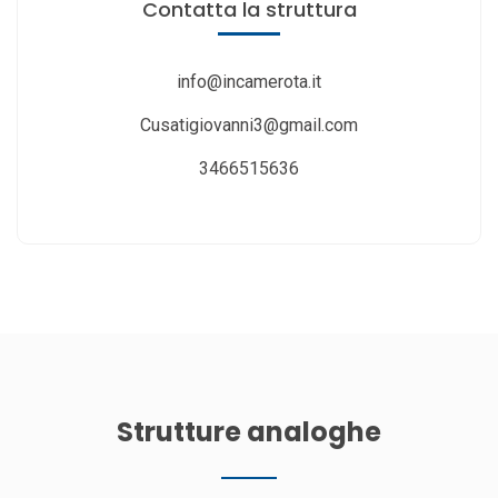
Contatta
la struttura
info@incamerota.it
Cusatigiovanni3@gmail.com
3466515636
Strutture analoghe