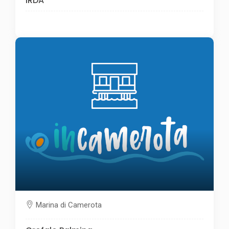
IRDA
Marina di Camerota