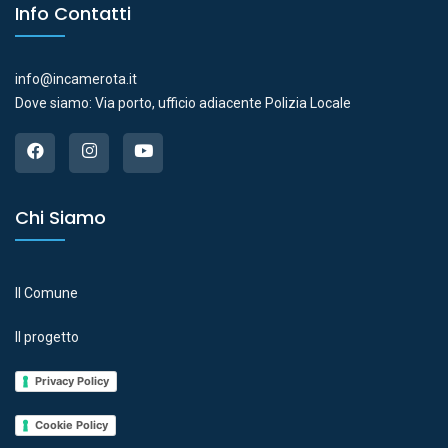
Info Contatti
info@incamerota.it
Dove siamo: Via porto, ufficio adiacente Polizia Locale
Chi Siamo
Il Comune
Il progetto
Privacy Policy
Cookie Policy