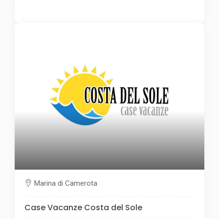
Marina di Camerota
Case Vacanze Costa del Sole