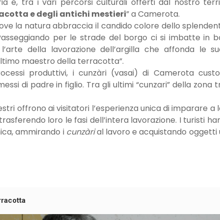
 e, tra i vari percorsi culturali offerti dal nostro territ
acotta e degli antichi mestieri
” a Camerota.
dove la natura abbraccia il candido colore dello splende
o. Passeggiando per le strade del borgo ci si imbatte in 
’arte della lavorazione dell’argilla che affonda le su
ultimo maestro della terracotta”.
ocessi produttivi, i cunzàri (vasai) di Camerota cust
ssi di padre in figlio. Tra gli ultimi “cunzari” della zona
tri offrono ai visitatori l’esperienza unica di imparare a 
trasferendo loro le fasi dell’intera lavorazione. I turisti h
unica, ammirando i
cunzàri
al lavoro e acquistando oggetti u
rracotta