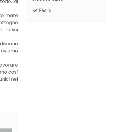
orio, di
Facile
nte mare
botteghe
e radici
odiscono
 troviamo
lavorare
anno così
nici nel