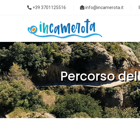
+39 3701125516
info@incamerota.it
Percorso dell