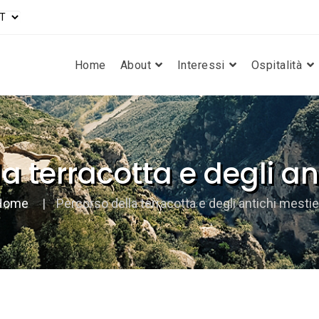
Home
About
Interessi
Ospitalità
a terracotta e degli an
Home
Percorso della terracotta e degli antichi mestie