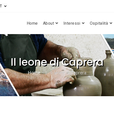
Home
About
Interessi
Ospitalità
Il leone di Caprera
Home
Il leone di Caprera