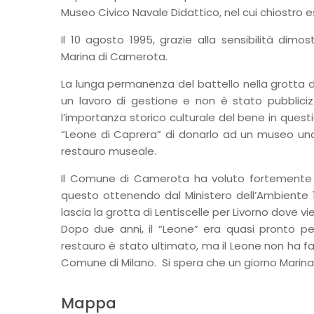
Museo Civico Navale Didattico, nel cui chiostro 
Il 10 agosto 1995, grazie alla sensibilità dimo
Marina di Camerota.
La lunga permanenza del battello nella grotta di
un lavoro di gestione e non è stato pubbliciz
l’importanza storico culturale del bene in ques
“Leone di Caprera” di donarlo ad un museo una v
restauro museale.
Il Comune di Camerota ha voluto fortemente il
questo ottenendo dal Ministero dell’Ambiente 1
lascia la grotta di Lentiscelle per Livorno dove v
Dopo due anni, il “Leone” era quasi pronto pe
restauro è stato ultimato, ma il Leone non ha fa
Comune di Milano. Si spera che un giorno Marina 
Mappa