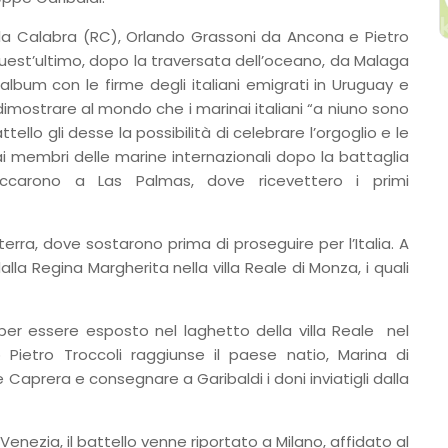
la Calabra (RC), Orlando Grassoni da Ancona e Pietro
uest’ultimo, dopo la traversata dell’oceano, da Malaga
album con le firme degli italiani emigrati in Uruguay e
imostrare al mondo che i marinai italiani “a niuno sono
ello gli desse la possibilità di celebrare l’orgoglio e le
ai membri delle marine internazionali dopo la battaglia
raccarono a Las Palmas, dove ricevettero i primi
terra, dove sostarono prima di proseguire per l’Italia. A
alla Regina Margherita nella villa Reale di Monza, i quali
 per essere esposto nel laghetto della villa Reale nel
o Pietro Troccoli raggiunse il paese natio, Marina di
Caprera e consegnare a Garibaldi i doni inviatigli dalla
ezia, il battello venne riportato a Milano, affidato al