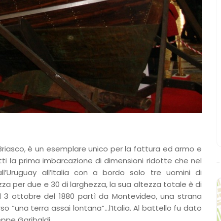
i Briasco, è un esemplare unico per la fattura ed armo e
ti la prima imbarcazione di dimensioni ridotte che nel
l’Uruguay all’Italia con a bordo solo tre uomini di
za per due e 30 di larghezza, la sua altezza totale è di
l 3 ottobre del 1880 partì da Montevideo, una strana
o “una terra assai lontana”…l’Italia. Al battello fu dato
ppe Garibaldi.