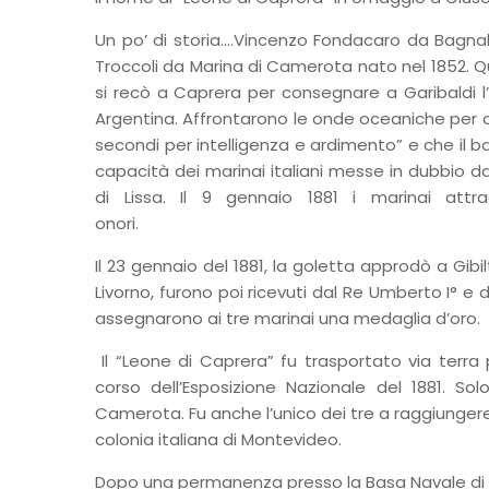
Un po’ di storia….Vincenzo Fondacaro da Bagna
Troccoli da Marina di Camerota nato nel 1852. Q
si recò a Caprera per consegnare a Garibaldi l’
Argentina. Affrontarono le onde oceaniche per d
secondi per intelligenza e ardimento” e che il batt
capacità dei marinai italiani messe in dubbio d
di Lissa. Il 9 gennaio 1881 i marinai att
onori.
Il 23 gennaio del 1881, la goletta approdò a Gibil
Livorno, furono poi ricevuti dal Re Umberto I° e d
assegnarono ai tre marinai una medaglia d’oro.
Il “Leone di Caprera” fu trasportato via terra
corso dell’Esposizione Nazionale del 1881. Sol
Camerota. Fu anche l’unico dei tre a raggiungere 
colonia italiana di Montevideo.
Dopo una permanenza presso la Basa Navale di Ven