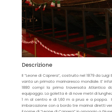
Descrizione
Il “Leone di Caprera”, costruito nel 1879 da Luig
vanta un primato marinaresco mondiale. E’ infat
1880 compì la prima traversata Atlantica dal
equipaggio. La goletta è di nove metri di lunghez
1 m al centro e di 1,60 m a prua e a poppa. I
imbarcazione con a bordo tre marinai diretti vers
il nome di “Leone di Caprera” in omaggio a Giuse