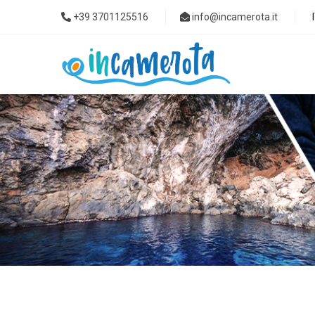
+39 3701125516
info@incamerota.it