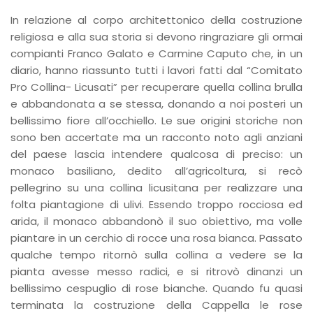
In relazione al corpo architettonico della costruzione
religiosa e alla sua storia si devono ringraziare gli ormai
compianti Franco Galato e Carmine Caputo che, in un
diario, hanno riassunto tutti i lavori fatti dal “Comitato
Pro Collina- Licusati” per recuperare quella collina brulla
e abbandonata a se stessa, donando a noi posteri un
bellissimo fiore all’occhiello. Le sue origini storiche non
sono ben accertate ma un racconto noto agli anziani
del paese lascia intendere qualcosa di preciso: un
monaco basiliano, dedito all’agricoltura, si recò
pellegrino su una collina licusitana per realizzare una
folta piantagione di ulivi. Essendo troppo rocciosa ed
arida, il monaco abbandonò il suo obiettivo, ma volle
piantare in un cerchio di rocce una rosa bianca. Passato
qualche tempo ritornò sulla collina a vedere se la
pianta avesse messo radici, e si ritrovò dinanzi un
bellissimo cespuglio di rose bianche. Quando fu quasi
terminata la costruzione della Cappella le rose