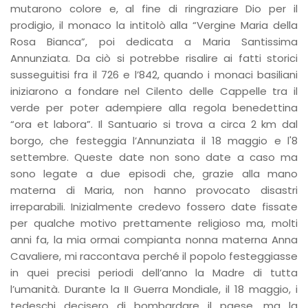
mutarono colore e, al fine di ringraziare Dio per il
prodigio, il monaco la intitolò alla “Vergine Maria della
Rosa Bianca”, poi dedicata a Maria Santissima
Annunziata. Da ciò si potrebbe risalire ai fatti storici
susseguitisi fra il 726 e l’842, quando i monaci basiliani
iniziarono a fondare nel Cilento delle Cappelle tra il
verde per poter adempiere alla regola benedettina
“ora et labora”. Il Santuario si trova a circa 2 km dal
borgo, che festeggia l’Annunziata il 18 maggio e l'8
settembre. Queste date non sono date a caso ma
sono legate a due episodi che, grazie alla mano
materna di Maria, non hanno provocato disastri
irreparabili. Inizialmente credevo fossero date fissate
per qualche motivo prettamente religioso ma, molti
anni fa, la mia ormai compianta nonna materna Anna
Cavaliere, mi raccontava perché il popolo festeggiasse
in quei precisi periodi dell’anno la Madre di tutta
l’umanità. Durante la II Guerra Mondiale, il 18 maggio, i
tedeschi decisero di bombardare il paese, ma la